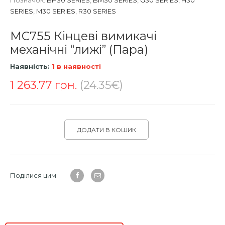
Позначок:
BH30 SERIES
,
BM30 SERIES
,
G30 SERIES
,
H30
SERIES
,
M30 SERIES
,
R30 SERIES
MC755 Кінцеві вимикачі
механічні “лижі” (Пара)
Наявність:
1 в наявності
1 263.77
грн.
(24.35€)
ДОДАТИ В КОШИК
Поділися цим: