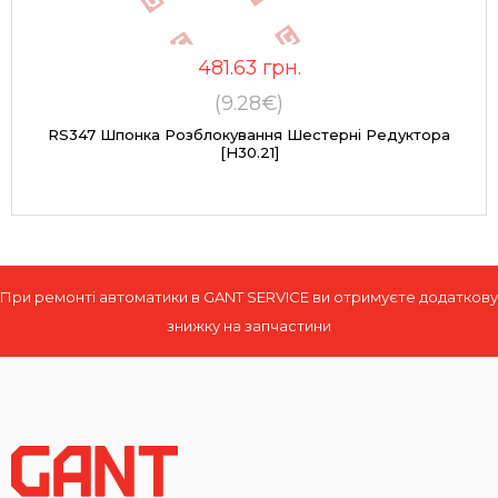
481.63
грн.
(9.28€)
RS347 Шпонка Розблокування Шестерні Редуктора
[H30.21]
При ремонті автоматики в GANT SERVICE ви отримуєте додаткову
знижку на запчастини