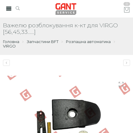
0
Важелю розблокування к-кт для VIRGO
[56,45,33……]
Головна
Запчастини BFT
Розпашна автоматика
VIRGO