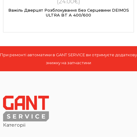
(24.00€)
Важіль Дверцят Розблокування Без Серцевини DEIMOS
ULTRA BT A 400/600
При ремонті автоматики в GANT SERVICE ви отримуєте додаткову
знижку на запчастини
Категорії