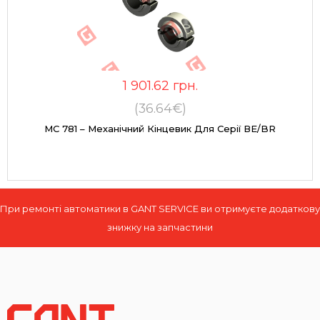
1 901.62
грн.
(36.64€)
MC 781 – Механічний Кінцевик Для Серії ВЕ/BR
При ремонті автоматики в GANT SERVICE ви отримуєте додаткову
знижку на запчастини