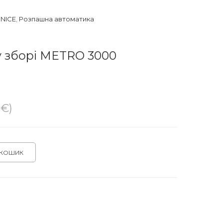
 NICE
,
Розпашна автоматика
у зборі METRO 3000
1€)
 КОШИК