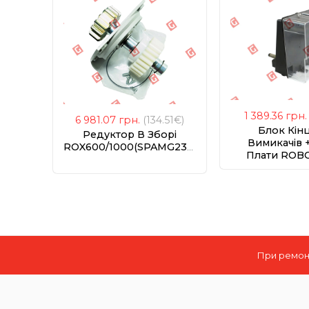
1 389.36
грн.
6 981.07
грн.
(134.51€)
Блок Кін
Редуктор В Зборі
Вимикачів +
ROX600/1000(SPAMG233A00)
Плати ROB
(PRTH0
При ремонт