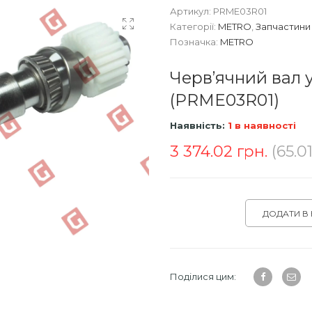
Артикул:
PRME03R01
Категорії:
METRO
,
Запчастини
Позначка:
METRO
Черв’ячний вал 
(PRME03R01)
Наявність:
1 в наявності
3 374.02
грн.
(65.0
ДОДАТИ В
Поділися цим: