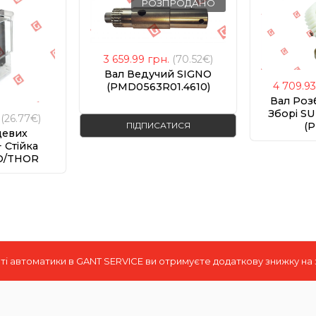
РОЗПРОДАНО
3 659.99
грн.
(70.52€)
Вал Ведучий SIGNO
4 709.9
(PMD0563R01.4610)
Вал Роз
Зборі S
(26.77€)
ПІДПИСАТИСЯ
(
цевих
 Стійка
O/THOR
1)
і автоматики в GANT SERVICE ви отримуєте додаткову знижку на