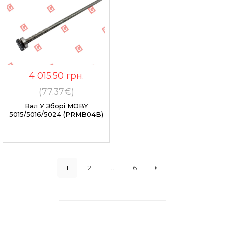
4 015.50
грн.
(77.37€)
Вал У Зборі MOBY
5015/5016/5024 (PRMB04B)
1
2
...
16