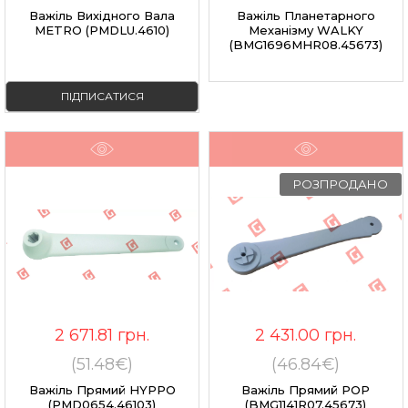
Важіль Вихідного Вала
Важіль Планетарного
METRO (PMDLU.4610)
Механізму WALKY
(BMG1696MHR08.45673)
ПІДПИСАТИСЯ
РОЗПРОДАНО
2 671.81
грн.
2 431.00
грн.
(51.48€)
(46.84€)
Важіль Прямий HYPPO
Важіль Прямий POP
(PMD0654.46103)
(BMG1141R07.45673)