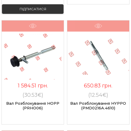
ПІДПИСАТИСЯ
1 584.51
грн.
650.83
грн.
(30.53€)
(12.54€)
Вал Розблокування HOPP
Вал Розблокування HYPPO
(PRHO06)
(PMD0216A.4610)