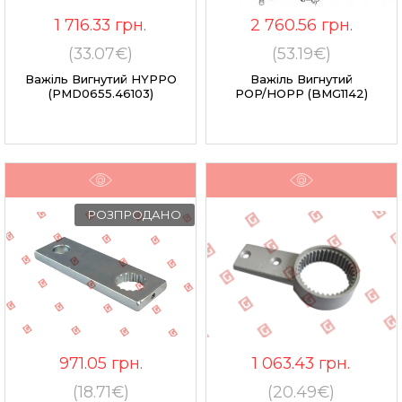
1 716.33
грн.
2 760.56
грн.
(33.07€)
(53.19€)
Важіль Вигнутий HYPPO
Важіль Вигнутий
(PMD0655.46103)
POP/HOPP (BMG1142)
РОЗПРОДАНО
971.05
грн.
1 063.43
грн.
(18.71€)
(20.49€)