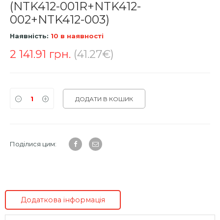
(NTK412-001R+NTK412-
002+NTK412-003)
Наявність:
10 в наявності
2 141.91
грн.
(41.27€)
ДОДАТИ В КОШИК
Поділися цим:
Додаткова інформація