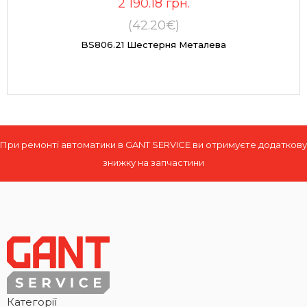
2 190.18
грн.
(42.20€)
BS806.21 Шестерня Металева
При ремонті автоматики в GANT SERVICE ви отримуєте додаткову
знижку на запчастини
Категорії