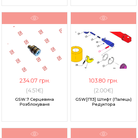
234.07
грн.
103.80
грн.
(4.51€)
(2.00€)
GSW.7 Серцевина
GSW[п13] Штифт (палець)
Розблокуваня
Редуктора