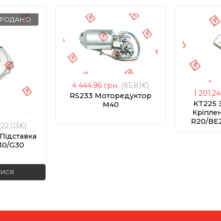
ПРОДАНО
4 444.96
грн.
(85.81€)
1 201.2
RS233 Моторедуктор
KT225 
M40
Кріпле
R20/BE2
(22.03€)
Підставка
30/G30
ТИСЯ