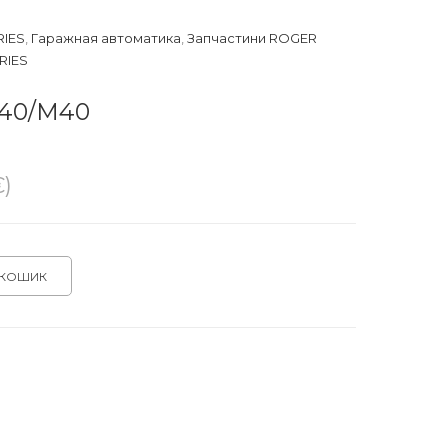
RIES
,
Гаражная автоматика
,
Запчастини ROGER
RIES
H40/M40
€)
 КОШИК