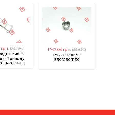
4
грн.
(23.19€)
1 742.03
грн.
(33.63€)
Задня Вилка
RS271 Черв’як
ння Приводу
E30/G30/R30
1 
0 [R20.13-15]
RS28
П