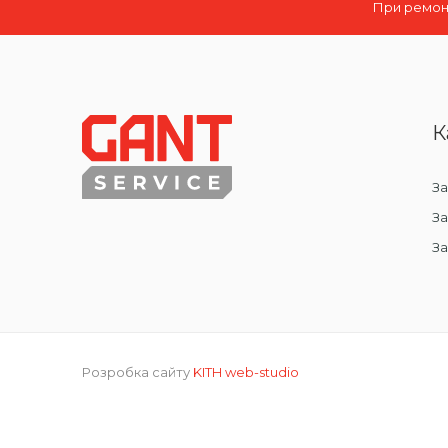
При ремонт
К
За
За
З
Розробка сайту
KITH web-studio