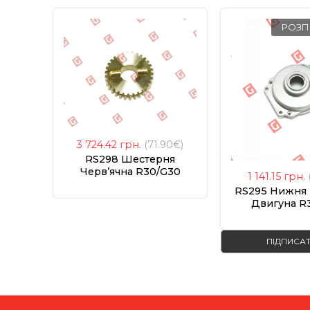
РОЗ
3 724.42
грн.
(71.90€)
RS298 Шестерня
Черв’ячна R30/G30
1 141.15
грн.
RS295 Нижня 
Двигуна R
ПІДПИСА