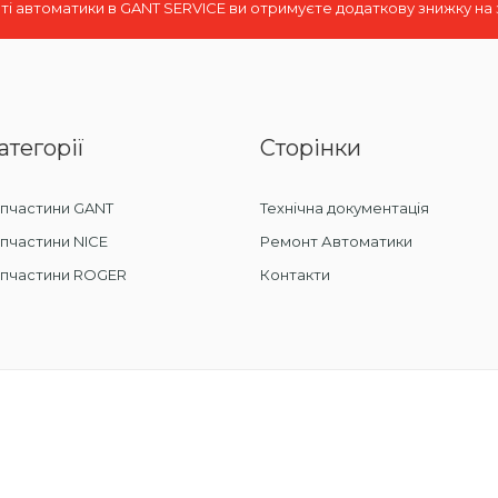
і автоматики в GANT SERVICE ви отримуєте додаткову знижку на
атегорії
Сторінки
пчастини GANT
Технічна документація
пчастини NICE
Ремонт Автоматики
апчастини ROGER
Контакти