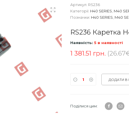
Артикул:
RS236
Категорії:
H40 SERIES
,
M40 SE
Позначки:
H40 SERIES
,
M40 SE
RS236 Каретка 
Наявність:
5 в наявності
1 381.51
грн.
(26.67
ДОДАТИ В
Поділися цим: