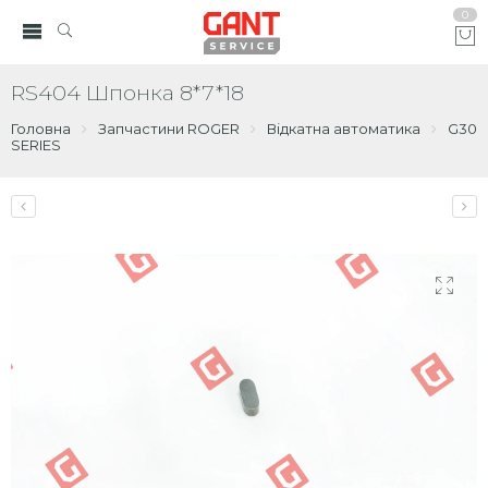
0
RS404 Шпонка 8*7*18
Головна
Запчастини ROGER
Відкатна автоматика
G30
SERIES