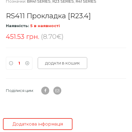
Позначки:
BR41 SERIES
,
R23 SERIES
,
R41 SERIES
RS411 Прокладка [R23.4]
Наявність:
5 в наявності
451.53
грн.
(8.70€)
ДОДАТИ В КОШИК
Поділися цим:
Додаткова інформація