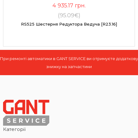
4 935.17
грн.
(95.09€)
RS525 Шестерня Редуктора Ведуча [R23.16]
При ремонті автоматики в GANT SERVICE ви отримуєте додаткову
знижку на запчастини
Категорії