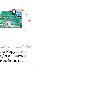
7.26
грн.
(235.40€)
ата Керування
0/2DC Знята З
иробництва