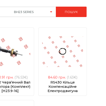
1.91
грн.
(76.53€)
84.60
грн.
(1.63€)
 Черв’ячний Вал
RS430 Кільце
тора (комплект)
Компенсаційне
[H23.9-16]
Електродвигуна
[R20/H30.6]