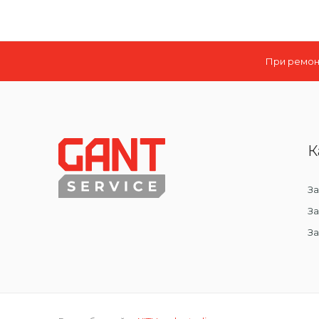
При ремонт
К
За
За
З