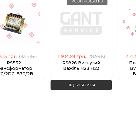
РОЗПРОДАНО
3.13
грн.
(83.49€)
1 504.58
грн.
(28.99€)
12 21
RS532
RS826 Вигнутий
Пл
рансформатор
Важіль R23 H23
B7
0/2DC-B70/2B
В
ПІДПИСАТИСЯ