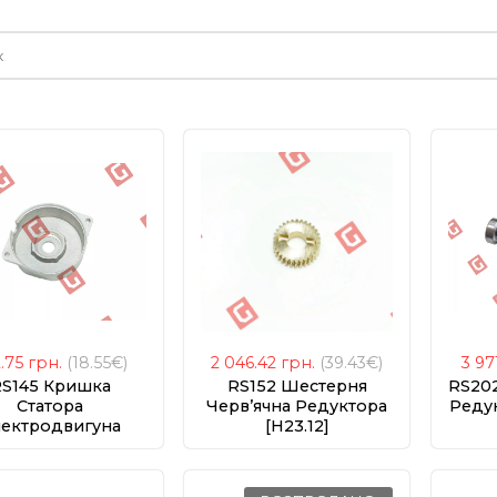
е
2.75
грн.
(18.55€)
2 046.42
грн.
(39.43€)
3 97
S145 Кришка
RS152 Шестерня
RS202
Статора
Черв’ячна Редуктора
Редук
ектродвигуна
[H23.12]
[H23.3]