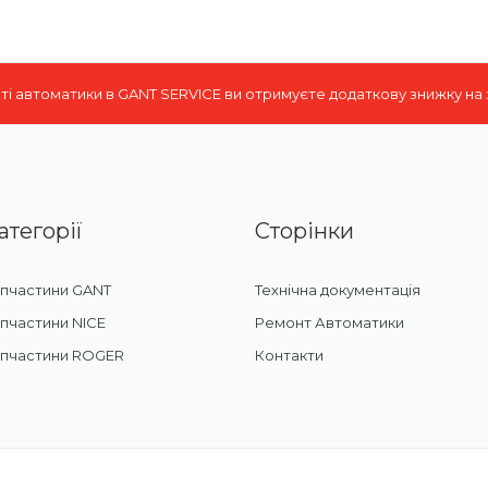
і автоматики в GANT SERVICE ви отримуєте додаткову знижку на
атегорії
Сторінки
пчастини GANT
Технічна документація
пчастини NICE
Ремонт Автоматики
апчастини ROGER
Контакти