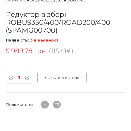
Позначки:
ROAD
,
ROBUS350
,
ROBUS400
Редуктор в зборі
ROBUS350/400/ROAD200/400
(SPAMG00700)
Наявність:
3 в наявності
5 989.78
грн.
(115.41€)
ДОДАТИ В КОШИК
Поділися цим: