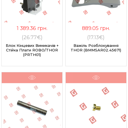
1 389.36
грн.
889.05
грн.
(26.77€)
(17.13€)
Блок Кінцевих Вимикачів +
Важіль Розблокування
Стійка Плати ROBO/THOR
THOR (BMMSAR02.45671)
(PRTH01)