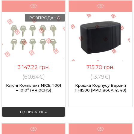
РОЗПРОДАНО
3 147.22
грн.
715.70
грн.
(60.64€)
(13.79€)
Ключі Комплект NICE “1001
Кришка Корпусу Верхня
– 1010” (PR10CHS)
TH1500 (PPD1866A.4540)
ПІДПИСАТИСЯ