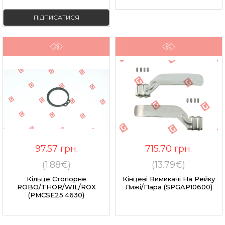
ПІДПИСАТИСЯ
97.57
грн.
715.70
грн.
(1.88€)
(13.79€)
Кільце Стопорне
Кінцеві Вимикачі На Рейку
ROBO/THOR/WIL/ROX
Лижі/пара (SPGAP10600)
(PMCSE25.4630)