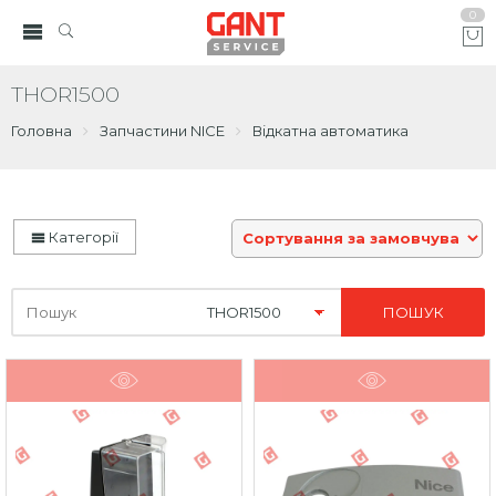
0
THOR1500
Головна
Запчастини NICE
Відкатна автоматика
Категорії
Шукайте
тут