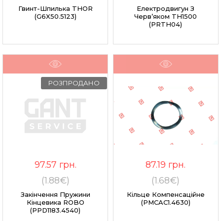
Гвинт-Шпилька THOR
Електродвигун З
(G6X50.5123)
Черв’яком TH1500
(PRTH04)
РОЗПРОДАНО
97.57
грн.
87.19
грн.
(1.88€)
(1.68€)
Закінчення Пружини
Кільце Компенсаційне
Кінцевика ROBO
(PMCAC1.4630)
(PPD1183.4540)