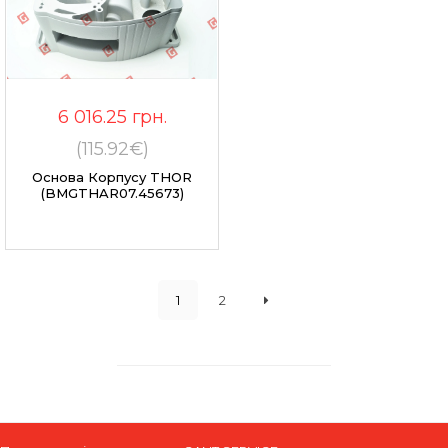
6 016.25
грн.
(115.92€)
Основа Корпусу THOR
(BMGTHAR07.45673)
1
2