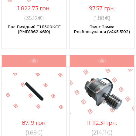
1 822.73
грн.
97.57
грн.
(35.12€)
(1.88€)
Вал Вихідний TH1500KCE
Гвинт Замка
(PMD1862.4610)
Розблокування (V4X5.5102)
87.19
грн.
11 112.31
грн.
(1.68€)
(214.11€)