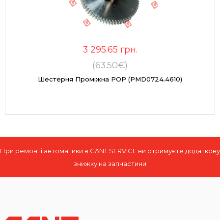
3 295.65
грн.
(63.50€)
Шестерня Проміжна POP (PMD0724.4610)
При ремонті автоматики в GANT SERVICE ви отримуєте додаткову
знижку на запчастини