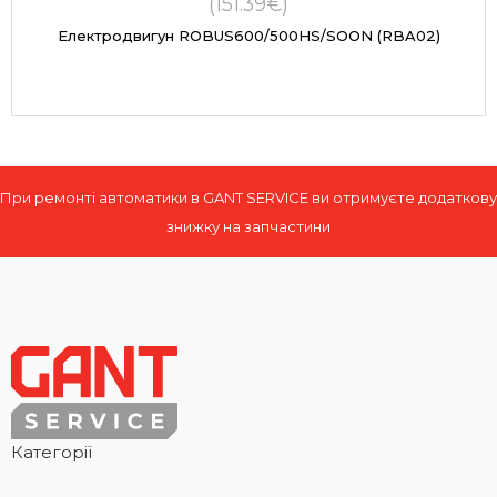
(151.39€)
Електродвигун ROBUS600/500HS/SOON (RBA02)
При ремонті автоматики в GANT SERVICE ви отримуєте додаткову
знижку на запчастини
Категорії