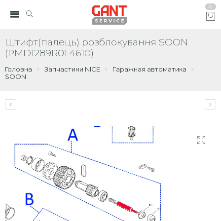
0
Штифт(палець) розблокування SOON
(PMD1289R01.4610)
Головна
Запчастини NICE
Гаражная автоматика
SOON