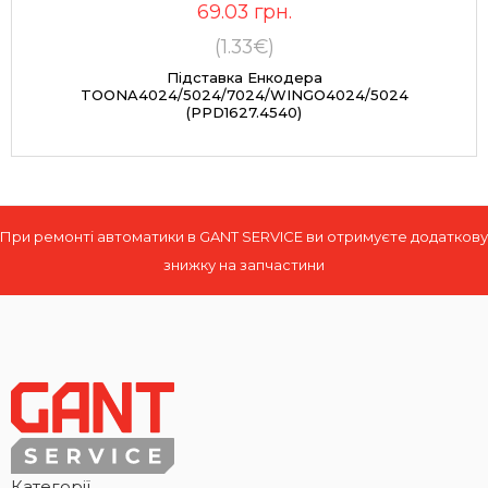
69.03
грн.
(1.33€)
Підставка Енкодера
TOONA4024/5024/7024/WINGO4024/5024
(PPD1627.4540)
При ремонті автоматики в GANT SERVICE ви отримуєте додаткову
знижку на запчастини
Категорії