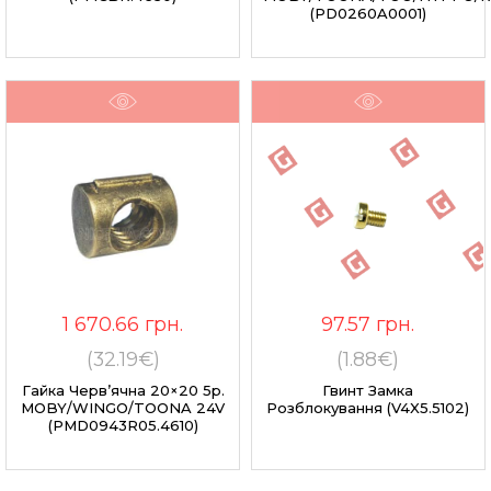
(PD0260A0001)
1 670.66
грн.
97.57
грн.
(32.19€)
(1.88€)
Гайка Черв’ячна 20×20 5p.
Гвинт Замка
MOBY/WINGO/TOONA 24V
Розблокування (V4X5.5102)
(PMD0943R05.4610)