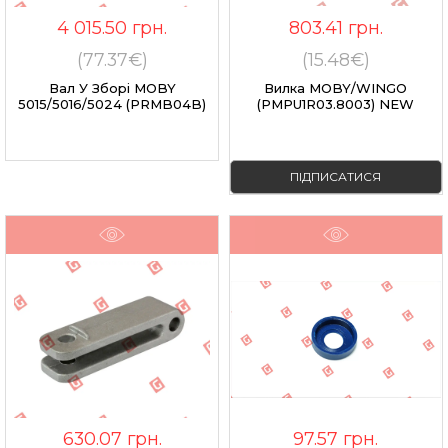
4 015.50
грн.
803.41
грн.
(77.37€)
(15.48€)
Вал У Зборі MOBY
Вилка MOBY/WINGO
5015/5016/5024 (PRMB04B)
(PMPU1R03.8003) NEW
ПІДПИСАТИСЯ
630.07
грн.
97.57
грн.