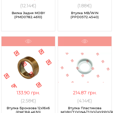
(12.14€)
(1.88€)
Вилка Задня MOBY
Втулка MB/WIN
(PMD0782.4610)
(PPD0572.4540)
133.90
грн.
214.87
грн.
(2.58€)
(4.14€)
Втулка Бронзова 12x16x6
Втулка Пластикова
(PMCBR.4630)
MOBY/TOONA/TOO/HYPPO/