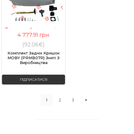
4 777.91
грн.
(92.06€)
Комплект Задніх Кришок
MOBY (PRMB07R) Зняті З
Виробництва
ПІДПИСАТИСЯ
1
2
3