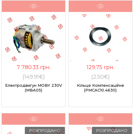
7 780.33
грн.
129.75
грн.
(149.91€)
(2.50€)
Електродвигун MOBY 230V
Кільце Компенсаційне
(MBA05)
(PMCAC10.4630)
РОЗПРОДАНО
РОЗПРОДАНО