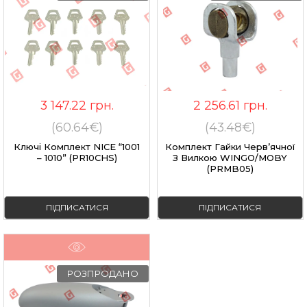
3 147.22
грн.
2 256.61
грн.
(60.64€)
(43.48€)
Ключі Комплект NICE “1001
Комплект Гайки Черв’ячної
– 1010” (PR10CHS)
З Вилкою WINGO/MOBY
(PRMB05)
ПІДПИСАТИСЯ
ПІДПИСАТИСЯ
РОЗПРОДАНО