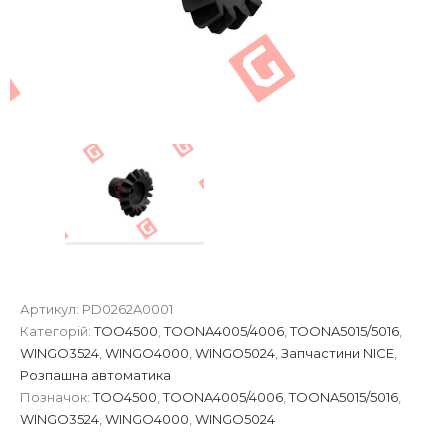
Артикул:
PD0262A0001
Категорій:
TOO4500
,
TOONA4005/4006
,
TOONA5015/5016
,
WINGO3524
,
WINGO4000
,
WINGO5024
,
Запчастини NICE
,
Розпашна автоматика
Позначок:
TOO4500
,
TOONA4005/4006
,
TOONA5015/5016
,
WINGO3524
,
WINGO4000
,
WINGO5024