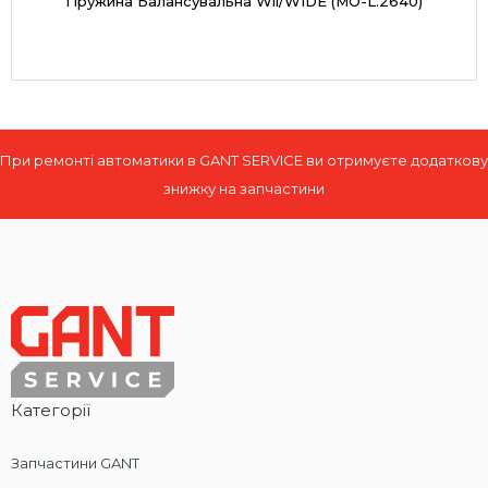
Пружина Балансувальна Wil/WIDE (MO-L.2640)
При ремонті автоматики в GANT SERVICE ви отримуєте додаткову
знижку на запчастини
Категорії
Запчастини GANT