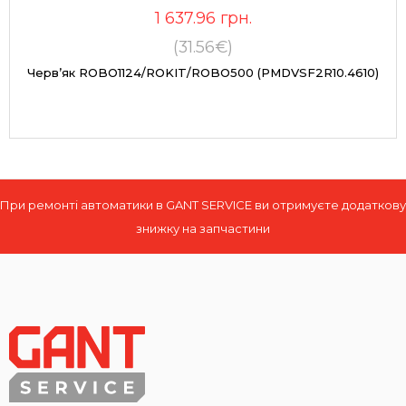
1 637.96
грн.
(31.56€)
Черв’як ROBO1124/ROKIT/ROBO500 (PMDVSF2R10.4610)
При ремонті автоматики в GANT SERVICE ви отримуєте додаткову
знижку на запчастини