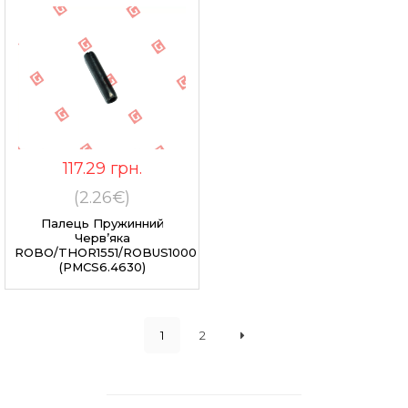
117.29
грн.
(2.26€)
Палець Пружинний
Черв’яка
ROBO/THOR1551/ROBUS1000
(PMCS6.4630)
1
2