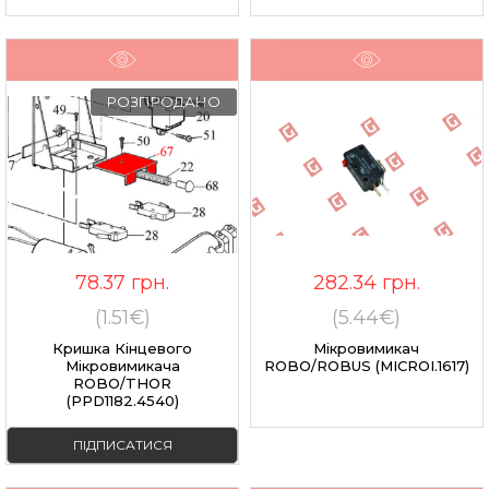
РОЗПРОДАНО
78.37
грн.
282.34
грн.
(1.51€)
(5.44€)
Кришка Кінцевого
Мікровимикач
Мікровимикача
ROBO/ROBUS (MICROI.1617)
ROBO/THOR
(PPD1182.4540)
ПІДПИСАТИСЯ