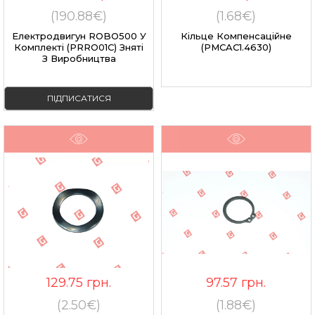
(190.88€)
(1.68€)
Електродвигун ROBO500 У
Кільце Компенсаційне
Комплекті (PRRO01C) Зняті
(PMCAC1.4630)
З Виробництва
ПІДПИСАТИСЯ
129.75
грн.
97.57
грн.
(2.50€)
(1.88€)