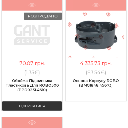
РОЗПРОДАНО
70.07
грн.
4 335.73
грн.
(1.35€)
(83.54€)
Обойма Підшипника
Основа Корпусу ROBO
Пластикова Для ROBO500
(BMG1848.45673)
(PPD0231.4610)
ПІДПИСАТИСЯ