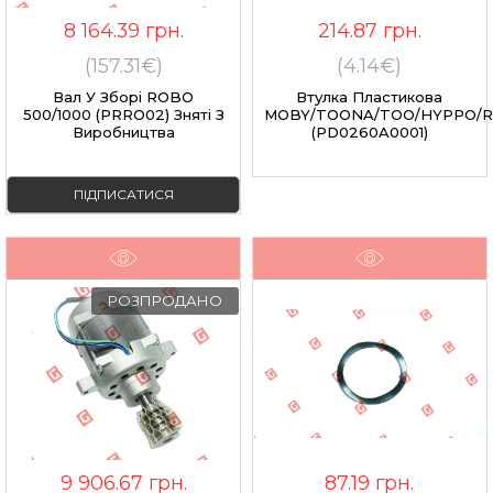
8 164.39
грн.
214.87
грн.
(157.31€)
(4.14€)
Вал У Зборі ROBO
Втулка Пластикова
500/1000 (PRRO02) Зняті З
MOBY/TOONA/TOO/HYPPO/
Виробництва
(PD0260A0001)
ПІДПИСАТИСЯ
РОЗПРОДАНО
9 906.67
грн.
87.19
грн.