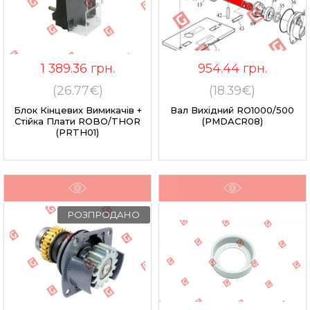
1 389.36
грн.
954.44
грн.
(26.77€)
(18.39€)
Блок Кінцевих Вимикачів +
Вал Вихідний RO1000/500
Стійка Плати ROBO/THOR
(PMDACR08)
(PRTH01)
РОЗПРОДАНО