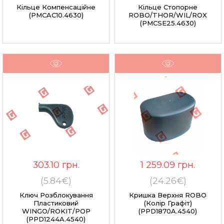
Кільце Компенсаційне
Кільце Стопорне
(PMCAC10.4630)
ROBO/THOR/WIL/ROX
(PMCSE25.4630)
303.10
грн.
1 259.09
грн.
(5.84€)
(24.26€)
Ключ Розблокування
Кришка Верхня ROBO
Пластиковий
(колір Графіт)
WINGO/ROKIT/POP
(PPD1870A.4540)
(PPD1244A.4540)