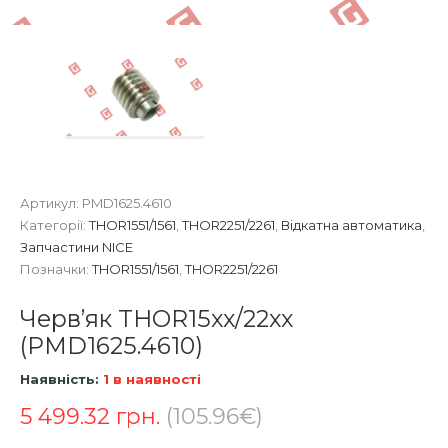
Артикул:
PMD1625.4610
Категорії:
THOR1551/1561
,
THOR2251/2261
,
Відкатна автоматика
,
Запчастини NICE
Позначки:
THOR1551/1561
,
THOR2251/2261
Черв’як THOR15xx/22xx
(PMD1625.4610)
Наявність:
1 в наявності
5 499.32
грн.
(105.96€)