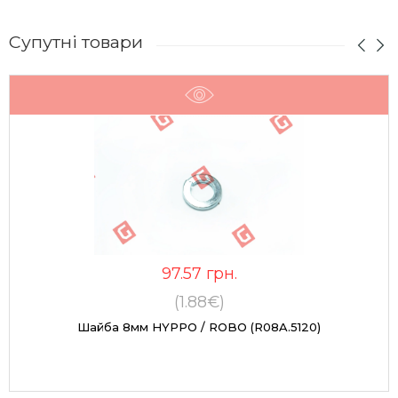
Супутні товари
97.57
грн.
(1.88€)
Шайба 8мм HYPPO / ROBO (R08A.5120)