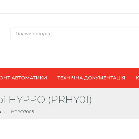
Products
search
ОНТ АВТОМАТИКИ
ТЕХНІЧНА ДОКУМЕНТАЦІЯ
рі HYPPO (PRHY01)
а
HYPPO7005