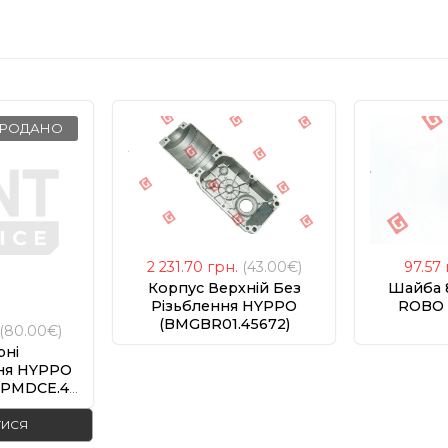
ПРОДАНО
2 231.70
грн.
(43.00€)
97.57
Корпус Верхній Без
Шайба 
Різьблення HYPPO
ROBO 
(BMGBR01.45672)
(80.00€)
рні
ня HYPPO
(PMDAIP.4610+PMDCE.4610)
ТИСЯ