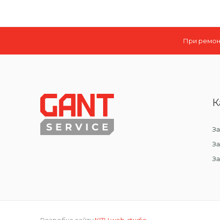
При ремонт
К
За
За
З
Розробка сайту
KITH web-studio