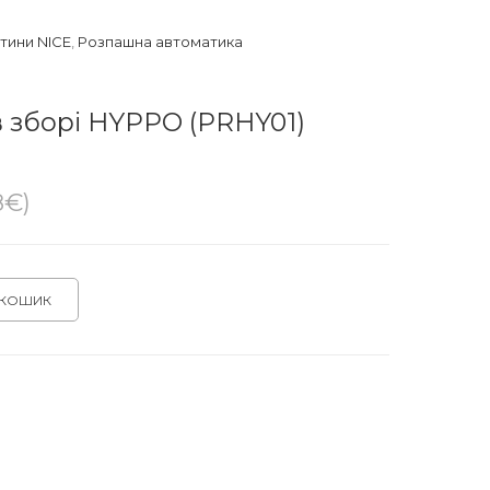
тини NICE
,
Розпашна автоматика
 зборі HYPPO (PRHY01)
8€)
 КОШИК