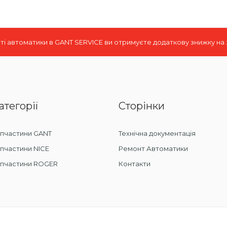
і автоматики в GANT SERVICE ви отримуєте додаткову знижку на
атегорії
Сторінки
пчастини GANT
Технічна документація
пчастини NICE
Ремонт Автоматики
апчастини ROGER
Контакти