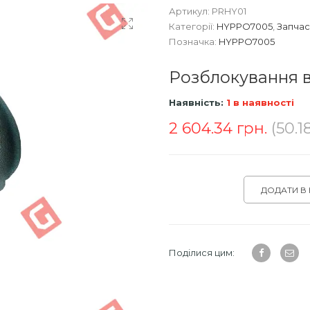
Артикул:
PRHY01
Категорії:
HYPPO7005
,
Запчас
Позначка:
HYPPO7005
Розблокування в
Наявність:
1 в наявності
2 604.34
грн.
(50.1
ДОДАТИ В
Поділися цим: