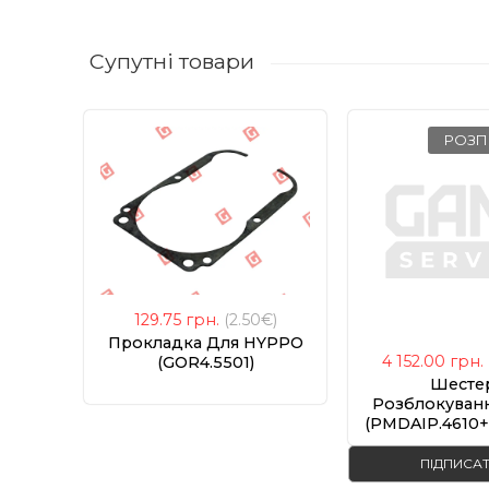
Супутні товари
РОЗ
129.75
грн.
(2.50€)
Прокладка Для HYPPO
4 152.00
грн.
(GOR4.5501)
Шесте
Розблокуван
ПІДПИСА