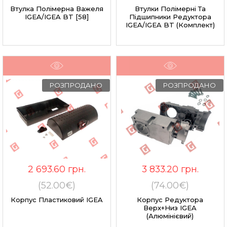
Втулка Полімерна Важеля
Втулки Полімерні Та
IGEA/IGEA BT [58]
Підшипники Редуктора
IGEA/IGEA BT (комплект)
РОЗПРОДАНО
РОЗПРОДАНО
2 693.60
грн.
3 833.20
грн.
(52.00€)
(74.00€)
Корпус Пластиковий IGEA
Корпус Редуктора
Верх+низ IGEA
(алюмінієвий)