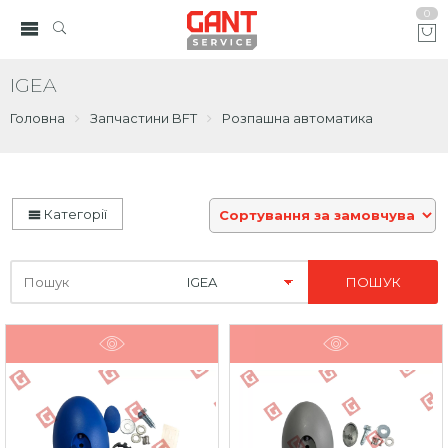
0
IGEA
Головна
Запчастини BFT
Розпашна автоматика
Категорії
Шукайте
тут