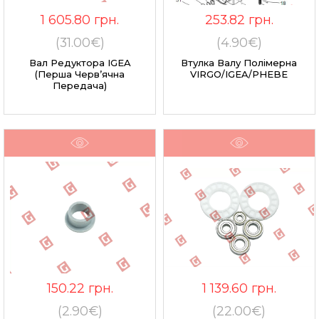
1 605.80
грн.
253.82
грн.
(31.00€)
(4.90€)
Вал Редуктора IGEA
Втулка Валу Полімерна
(перша Черв’ячна
VIRGO/IGEA/PHEBE
Передача)
150.22
грн.
1 139.60
грн.
(2.90€)
(22.00€)