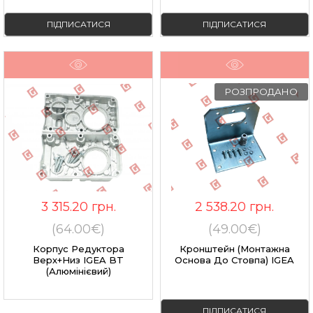
ПІДПИСАТИСЯ
ПІДПИСАТИСЯ
РОЗПРОДАНО
3 315.20
грн.
2 538.20
грн.
(64.00€)
(49.00€)
Корпус Редуктора
Кронштейн (монтажна
Верх+низ IGEA BT
Основа До Стовпа) IGEA
(алюмінієвий)
ПІДПИСАТИСЯ