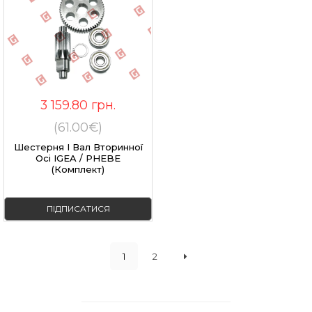
3 159.80
грн.
(61.00€)
Шестерня І Вал Вторинної
Осі IGEA / PHEBE
(комплект)
ПІДПИСАТИСЯ
1
2