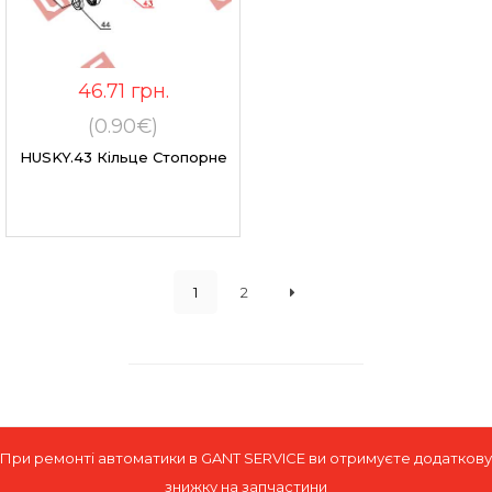
46.71
грн.
(0.90€)
HUSKY.43 Кільце Стопорне
1
2
При ремонті автоматики в GANT SERVICE ви отримуєте додаткову
знижку на запчастини