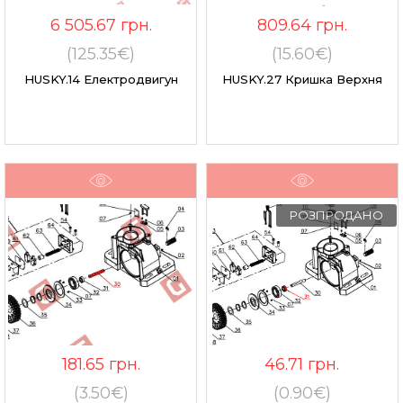
6 505.67
грн.
809.64
грн.
(125.35€)
(15.60€)
HUSKY.14 Електродвигун
HUSKY.27 Кришка Верхня
РОЗПРОДАНО
181.65
грн.
46.71
грн.
(3.50€)
(0.90€)