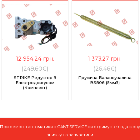
12 954.24
грн.
1 373.27
грн.
(249.60€)
(26.46€)
STRIKE Редуктор З
Пружина Балансувальна
Електродвигуном
BS806 (5ммЗ)
(комплект)
При ремонті автоматики в GANT SERVICE ви отримуєте додаткову
знижку на запчастини