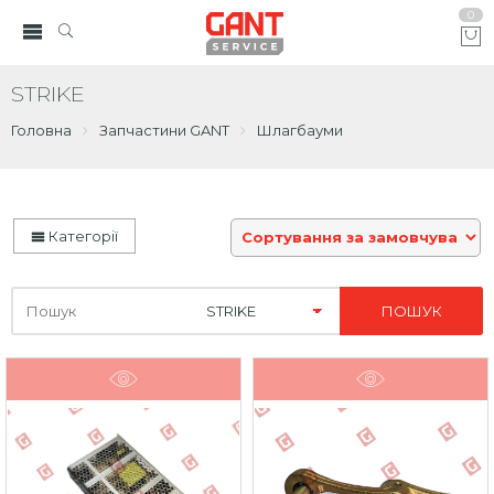
0
STRIKE
Головна
Запчастини GANT
Шлагбауми
Категорії
Шукайте
тут