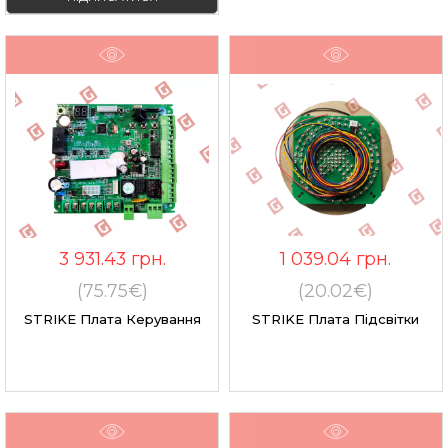
3 931.43
грн.
1 039.04
грн.
(75.75€)
(20.02€)
STRIKE Плата Керування
STRIKE Плата Підсвітки