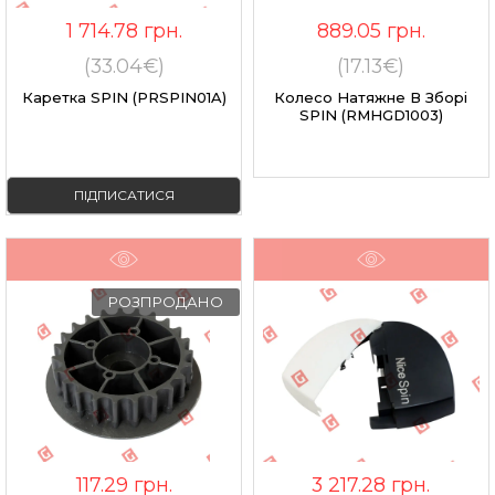
1 714.78
грн.
889.05
грн.
(33.04€)
(17.13€)
Каретка SPIN (PRSPIN01A)
Колесо Натяжне В Зборі
SPIN (RMHGD1003)
ПІДПИСАТИСЯ
РОЗПРОДАНО
117.29
грн.
3 217.28
грн.