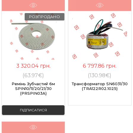
РОЗПРОДАНО
3 320.04
грн.
6 797.86
грн.
(63.97€)
(130.98€)
Ремінь Зубчастий 6м
Трансформатор SN6031/30
SPIN10/11/20/21/30
(TRA122R02.1025)
(PRSPIN03A)
ПІДПИСАТИСЯ