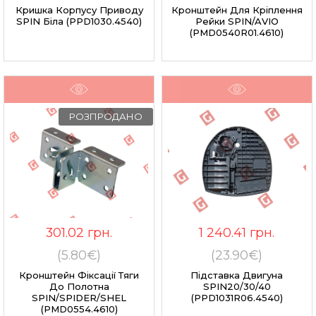
Кришка Корпусу Приводу
Кронштейн Для Кріплення
SPIN Біла (PPD1030.4540)
Рейки SPIN/AVIO
(PMD0540R01.4610)
РОЗПРОДАНО
301.02
грн.
1 240.41
грн.
(5.80€)
(23.90€)
Кронштейн Фіксації Тяги
Підставка Двигуна
До Полотна
SPIN20/30/40
SPIN/SPIDER/SHEL
(PPD1031R06.4540)
(PMD0554.4610)