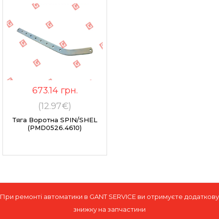
673.14
грн.
(12.97€)
Тяга Воротна SPIN/SHEL
(PMD0526.4610)
При ремонті автоматики в GANT SERVICE ви отримуєте додаткову
знижку на запчастини