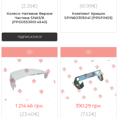
(2.26€)
(61.99€)
Колесо Натяжне Верхня
Комплект Кришок
Частина SNA5/6
SPIN6031/6041 (PRSPIN05)
(PPD0553R01.4540)
ПІДПИСАТИСЯ
1 214.46
грн.
390.29
грн.
(23.40€)
(7.52€)