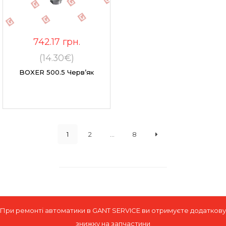
742.17
грн.
(14.30€)
BOXER 500.5 Черв’як
1
2
...
8
При ремонті автоматики в GANT SERVICE ви отримуєте додаткову
знижку на запчастини