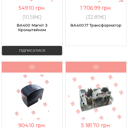
549.10
грн.
1 706.99
грн.
(10.58€)
(32.89€)
BA400 Магніт З
BA400.17 Трансформатор
Кронштейном
ПІДПИСАТИСЯ
904.10
грн.
5 181.70
грн.