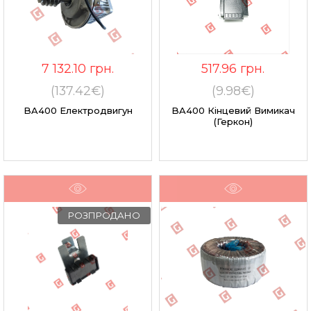
7 132.10
грн.
517.96
грн.
(137.42€)
(9.98€)
BA400 Електродвигун
BA400 Кінцевий Вимикач
(Геркон)
РОЗПРОДАНО