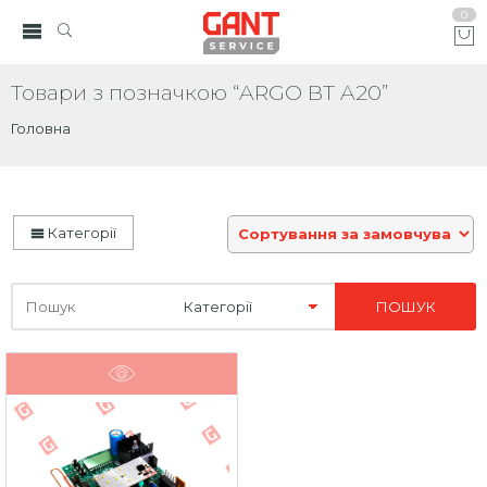
0
Товари з позначкою “ARGO BT A20”
Головна
Категорії
Шукайте
тут