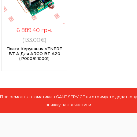
6 889.40
грн.
(133.00€)
Плата Керування VENERE
BT A Для ARGO BT A20
(I700091 10001)
При ремонті автоматики в GANT SERVICE ви отримуєте додаткову
знижку на запчастини