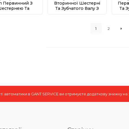
л Первинний З
Вторинної Шестерні
Перв
естернею Та
Та Зубчатого Валу З
Та З
дшипником Для
Підшипниками Для
Під
OTTO ULTRA 36
GIOTTO ULTRA 36
GI
1
2
і автоматики в GANT SERVICE ви отримуєте додаткову знижку на