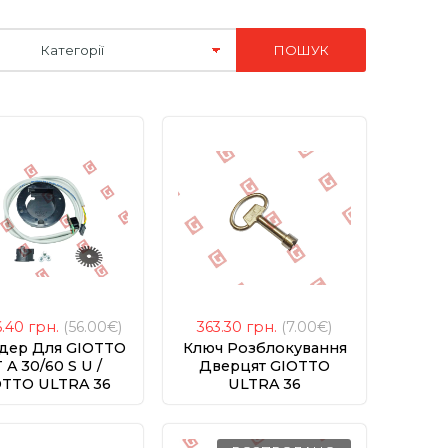
6.40
грн.
(56.00€)
363.30
грн.
(7.00€)
дер Для GIOTTO
Ключ Розблокування
 A 30/60 S U /
Дверцят GIOTTO
OTTO ULTRA 36
ULTRA 36