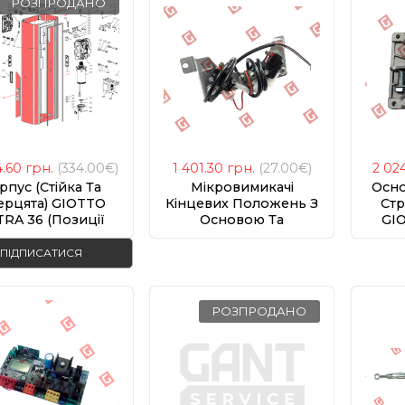
РОЗПРОДАНО
4.60
грн.
(334.00€)
1 401.30
грн.
(27.00€)
2 02
рпус (стійка Та
Мікровимикачі
Осн
ерцята) GIOTTO
Кінцевих Положень З
Стр
RA 36 (позиції
Основою Та
GI
201, 192, 083)
Кріпленням (пара)
GIOTTO ULTRA 36
ПІДПИСАТИСЯ
РОЗПРОДАНО