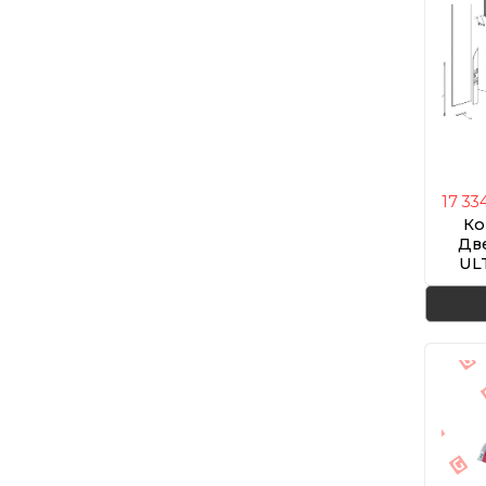
17 33
Ко
Дв
ULT