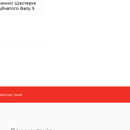
инної Шестерні
убчатого Валу З
шипниками Для
OTTO ULTRA 36
 запчастини