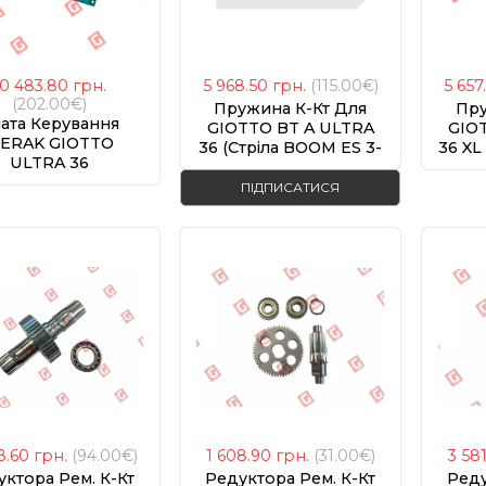
10 483.80
грн.
5 968.50
грн.
(115.00€)
5 657
(202.00€)
Пружина К-Кт Для
Пру
ата Керування
GIOTTO BT A ULTRA
GIO
ERAK GIOTTO
36 (стріла BOOM ES 3-
36 XL
ULTRA 36
4м)
ПІДПИСАТИСЯ
8.60
грн.
(94.00€)
1 608.90
грн.
(31.00€)
3 58
ктора Рем. К-Кт
Редуктора Рем. К-Кт
Реду