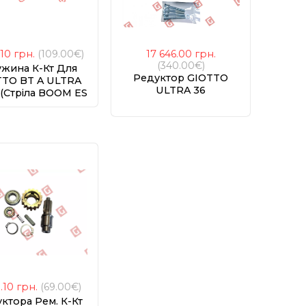
.10
грн.
(109.00€)
17 646.00
грн.
(340.00€)
жина К-Кт Для
Редуктор GIOTTO
TTO BT A ULTRA
ULTRA 36
 (стріла BOOM ES
5-6м)
1.10
грн.
(69.00€)
ктора Рем. К-Кт