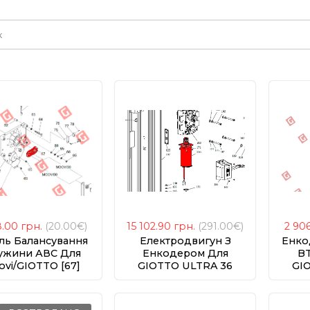
е
8.00
грн.
(20.00€)
15 102.90
грн.
(291.00€)
2 90
ль Балансування
Електродвигун З
Енко
ужини АВС Для
Енкодером Для
BT
vi/GIOTTO [67]
GIOTTO ULTRA 36
GI