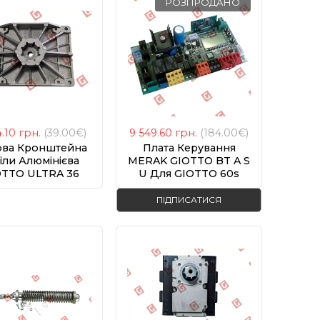
РОЗПРОДАНО
4.10
грн.
(39.00€)
9 549.60
грн.
(184.00€)
ова Кронштейна
Плата Керування
іли Алюмінієва
MERAK GIOTTO BT A S
OTTO ULTRA 36
U Для GIOTTO 60s
ПІДПИСАТИСЯ