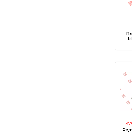
Пл
M
4 87
Реду