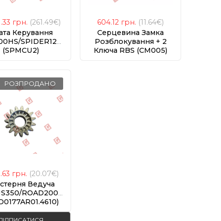
1.33
грн.
(261.49€)
604.12
грн.
(11.64€)
ата Керування
Серцевина Замка
00HS/SPIDER1200
Розблокування + 2
(SPMCU2)
Ключа RBS (CM005)
РОЗПРОДАНО
1.63
грн.
(20.07€)
стерня Ведуча
S350/ROAD200/400/RBS400
0177AR01.4610)
ПІДПИСАТИСЯ