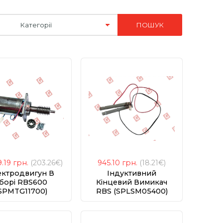
9.19
грн.
(203.26€)
945.10
грн.
(18.21€)
ектродвигун В
Індуктивний
борі RBS600
Кінцевий Вимикач
SPMTG11700)
RBS (SPLSM05400)