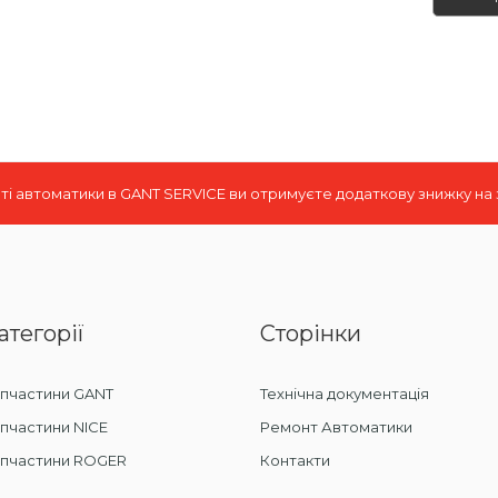
і автоматики в GANT SERVICE ви отримуєте додаткову знижку на
атегорії
Сторінки
пчастини GANT
Технічна документація
пчастини NICE
Ремонт Автоматики
апчастини ROGER
Контакти