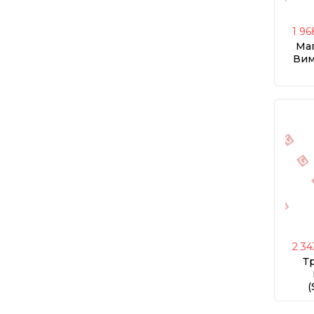
1 96
Маг
Вим
(
2 3
Т
(