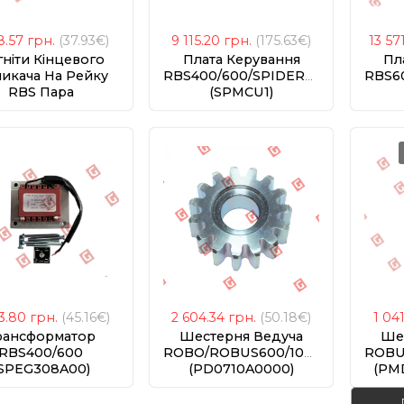
8.57
грн.
(37.93€)
9 115.20
грн.
(175.63€)
13 57
ніти Кінцевого
Плата Керування
Пл
икача На Рейку
RBS400/600/SPIDER800
RBS6
RBS Пара
(SPMCU1)
SPGSP07800)
43.80
грн.
(45.16€)
2 604.34
грн.
(50.18€)
1 04
рансформатор
Шестерня Ведуча
Ше
RBS400/600
ROBO/ROBUS600/1000/RBS600
ROBU
SPEG308A00)
(PD0710A0000)
(PMD