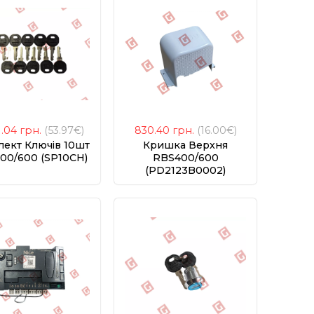
1.04
грн.
(53.97€)
830.40
грн.
(16.00€)
ект Ключів 10шт
Кришка Верхня
00/600 (SP10CH)
RBS400/600
(PD2123B0002)