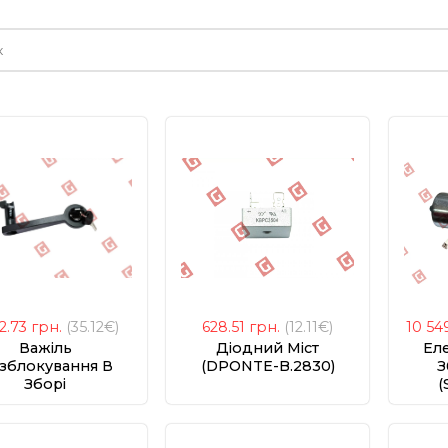
е
22.73
грн.
(35.12€)
628.51
грн.
(12.11€)
10 54
Важіль
Діодний Міст
Ел
зблокування В
(DPONTE-B.2830)
З
Зборі
(
600/RBS600,400
SPREG03500)