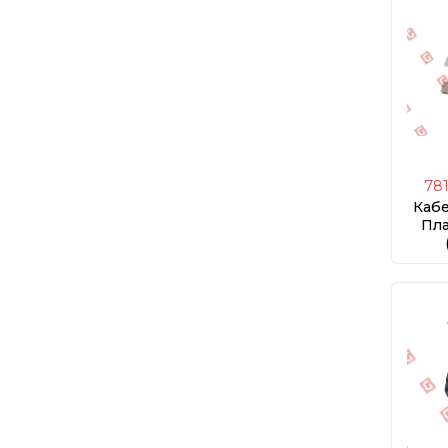
78
Каб
Пл