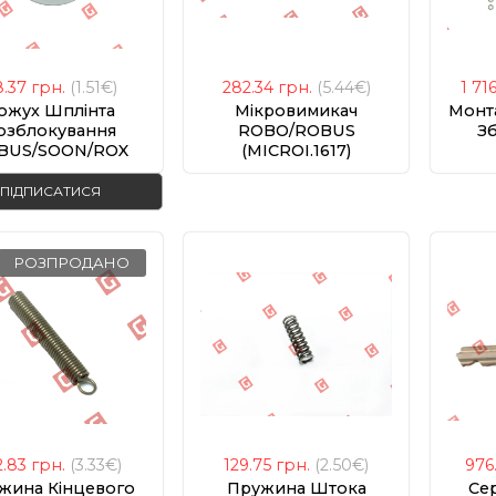
8.37
грн.
(1.51€)
282.34
грн.
(5.44€)
1 71
ожух Шплінта
Мікровимикач
Монт
озблокування
ROBO/ROBUS
З
BUS/SOON/ROX
(MICROI.1617)
PPD0714.4540)
ПІДПИСАТИСЯ
РОЗПРОДАНО
2.83
грн.
(3.33€)
129.75
грн.
(2.50€)
976
жина Кінцевого
Пружина Штока
Се