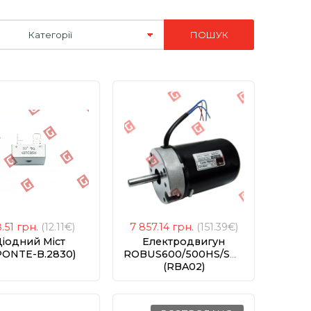
8.51
грн.
(12.11€)
7 857.14
грн.
(151.39€)
іодний Міст
Електродвигун
PONTE-B.2830)
ROBUS600/500HS/SOON
(RBA02)