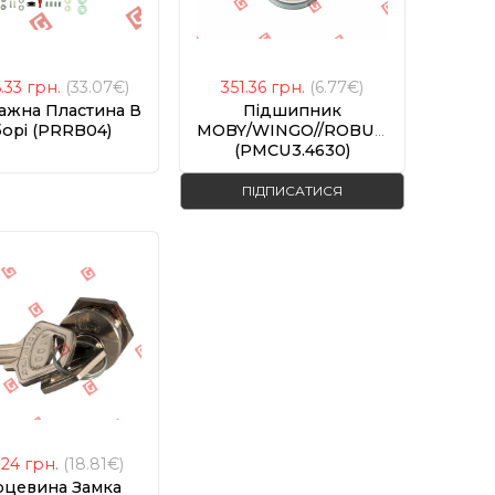
6.33
грн.
(33.07€)
351.36
грн.
(6.77€)
ажна Пластина В
Підшипник
борі (PRRB04)
MOBY/WINGO//ROBUS/ROX/RUN/T
(PMCU3.4630)
ПІДПИСАТИСЯ
.24
грн.
(18.81€)
рцевина Замка