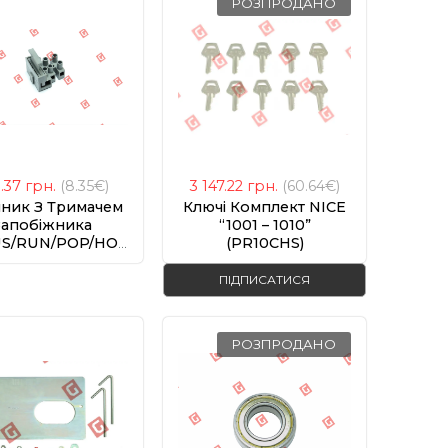
РОЗПРОДАНО
3.37
грн.
(8.35€)
3 147.22
грн.
(60.64€)
ник З Тримачем
Ключі Комплект NICE
Запобіжника
“1001 – 1010”
S/RUN/POP/HOPP
(PR10CHS)
(PFM-B.2213)
ПІДПИСАТИСЯ
РОЗПРОДАНО