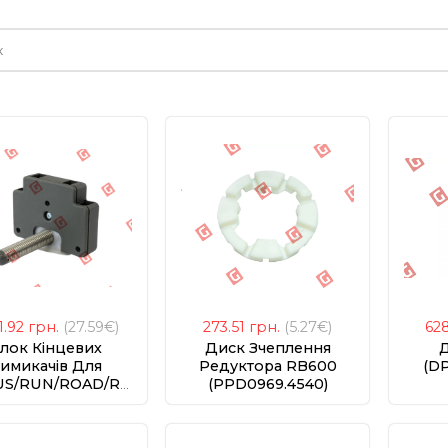
е
1.92
грн.
(27.59€)
273.51
грн.
(5.27€)
62
лок Кінцевих
Диск Зчеплення
Д
имикачів Для
Редуктора RB600
(D
S/RUN/ROAD/ROX
(PPD0969.4540)
(SPLSM00100)