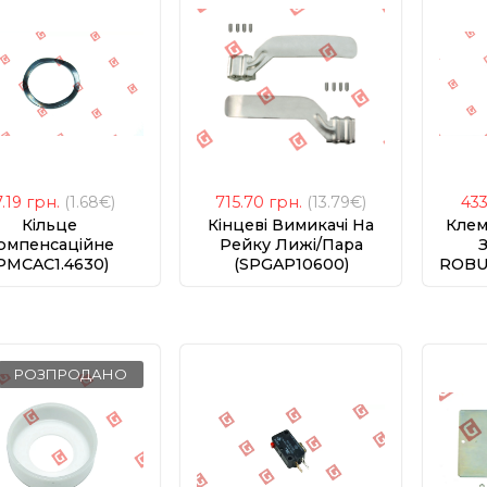
7.19
грн.
(1.68€)
715.70
грн.
(13.79€)
43
Кільце
Кінцеві Вимикачі На
Клем
омпенсаційне
Рейку Лижі/пара
PMCAC1.4630)
(SPGAP10600)
ROBU
РОЗПРОДАНО