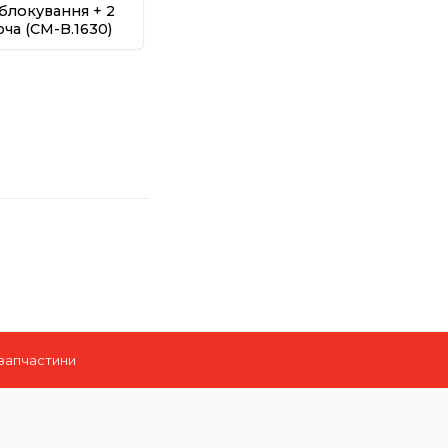
блокування + 2
ча (CM-B.1630)
 запчастини