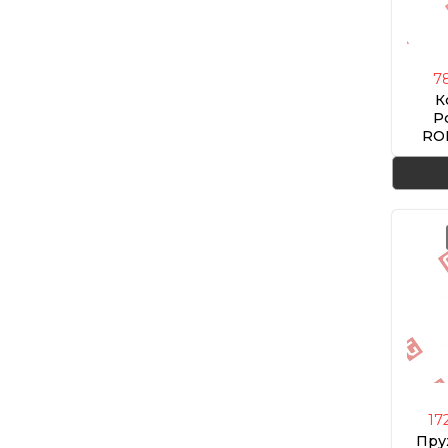
7
К
Р
RO
(
17
Пру