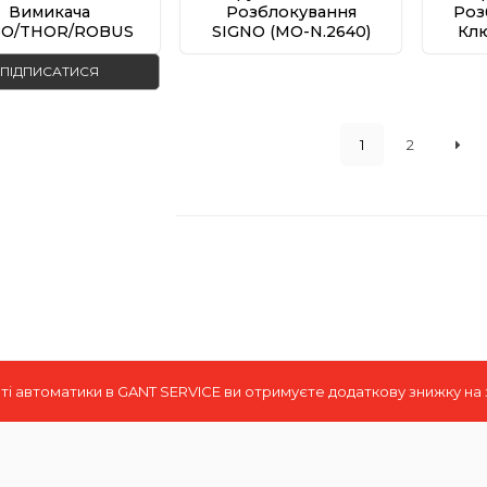
Вимикача
Розблокування
Роз
O/THOR/ROBUS
SIGNO (MO-N.2640)
Клю
(MO-D.2640)
ПІДПИСАТИСЯ
1
2
і автоматики в GANT SERVICE ви отримуєте додаткову знижку на