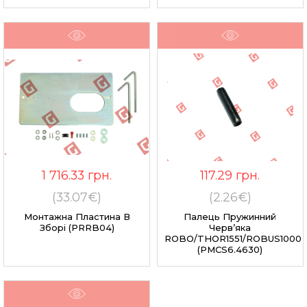
1 716.33
грн.
117.29
грн.
(33.07€)
(2.26€)
Монтажна Пластина В
Палець Пружинний
Зборі (PRRB04)
Черв’яка
ROBO/THOR1551/ROBUS1000
(PMCS6.4630)