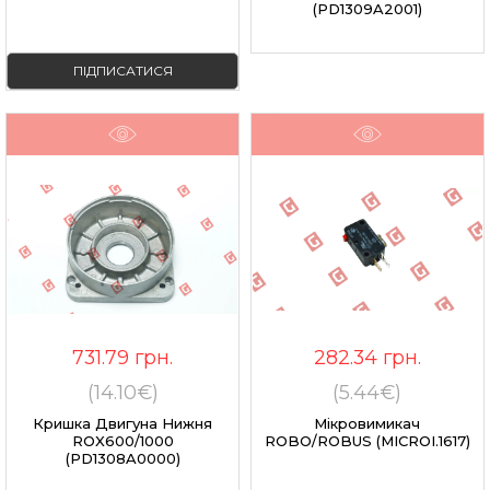
(PD1309A2001)
ПІДПИСАТИСЯ
731.79
грн.
282.34
грн.
(14.10€)
(5.44€)
Кришка Двигуна Нижня
Мікровимикач
ROX600/1000
ROBO/ROBUS (MICROI.1617)
(PD1308A0000)