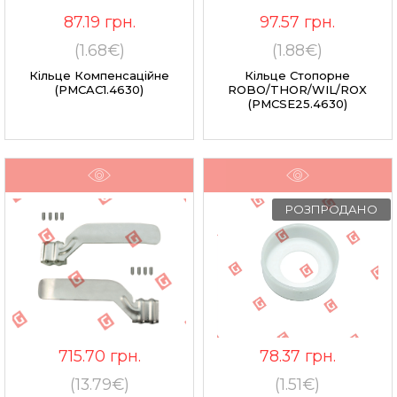
87.19
грн.
97.57
грн.
(1.68€)
(1.88€)
Кільце Компенсаційне
Кільце Стопорне
(PMCAC1.4630)
ROBO/THOR/WIL/ROX
(PMCSE25.4630)
РОЗПРОДАНО
715.70
грн.
78.37
грн.
(13.79€)
(1.51€)