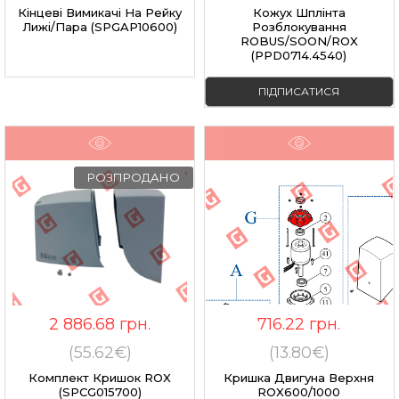
Кінцеві Вимикачі На Рейку
Кожух Шплінта
Лижі/пара (SPGAP10600)
Розблокування
ROBUS/SOON/ROX
(PPD0714.4540)
ПІДПИСАТИСЯ
РОЗПРОДАНО
2 886.68
грн.
716.22
грн.
(55.62€)
(13.80€)
Комплект Кришок ROX
Кришка Двигуна Верхня
(SPCG015700)
ROX600/1000