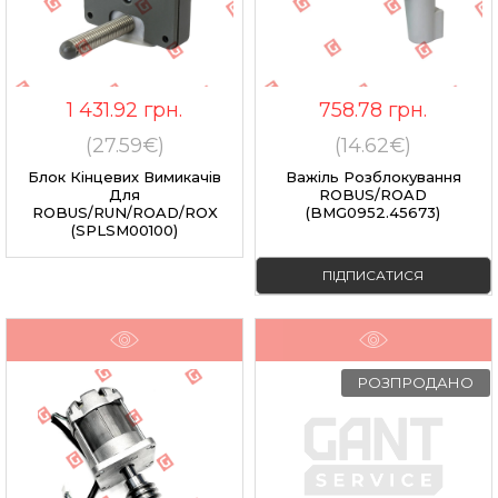
1 431.92
грн.
758.78
грн.
(27.59€)
(14.62€)
Блок Кінцевих Вимикачів
Важіль Розблокування
Для
ROBUS/ROAD
ROBUS/RUN/ROAD/ROX
(BMG0952.45673)
(SPLSM00100)
ПІДПИСАТИСЯ
РОЗПРОДАНО