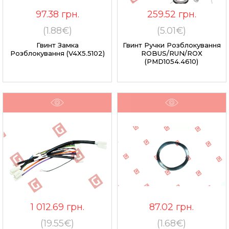
97.38
грн.
259.52
грн.
(1.88€)
(5.01€)
Гвинт Замка
Гвинт Ручки Розблокування
Розблокування (V4X5.5102)
ROBUS/RUN/ROX
(PMD1054.4610)
1 012.69
грн.
87.02
грн.
(19.55€)
(1.68€)