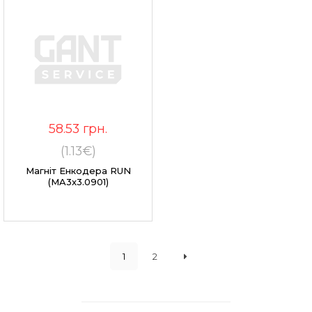
58.53
грн.
(1.13€)
Магніт Енкодера RUN
(MA3x3.0901)
1
2