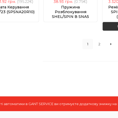
31.92
грн.
(195.22€)
38.93
грн.
(0.75€)
3 32
ата Керування
Пружина
Ремі
/23 (SPSNA20R10)
Розблокування
SPI
SHEL/SPIN В SNA5
(MO-G.2640)
1
2
і автоматики в GANT SERVICE ви отримуєте додаткову знижку на