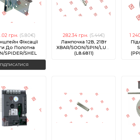
1.02
грн.
(5.80€)
282.34
грн.
(5.44€)
1 24
нштейн Фіксації
Лампочка 12В, 21Вт
Під
ги До Полотна
XBAR/SOON/SPIN/LUCYB
S
N/SPIDER/SHEL
(L8.6811)
(PP
PMD0554.4610)
ПІДПИСАТИСЯ