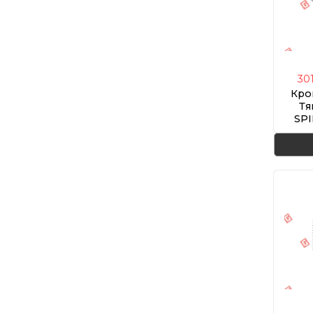
30
Кро
Тя
SPI
(