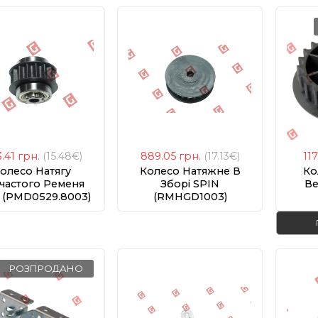
.41
грн.
(15.48€)
889.05
грн.
(17.13€)
11
олесо Натягу
Колесо Натяжне В
Ко
частого Ременя
Зборі SPIN
Ве
 (PMD0529.8003)
(RMHGD1003)
(PP
РОЗПРОДАНО