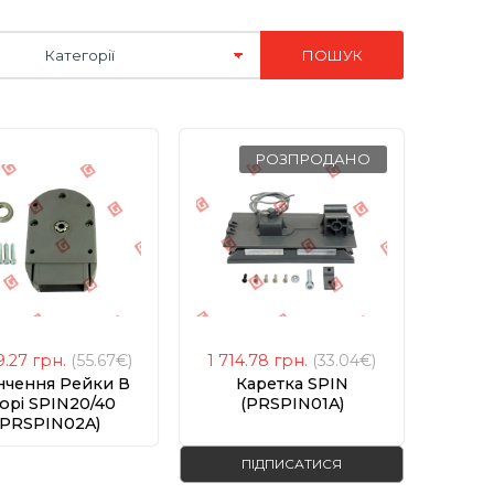
РОЗПРОДАНО
9.27
грн.
(55.67€)
1 714.78
грн.
(33.04€)
нчення Рейки В
Каретка SPIN
орі SPIN20/40
(PRSPIN01A)
(PRSPIN02A)
ПІДПИСАТИСЯ