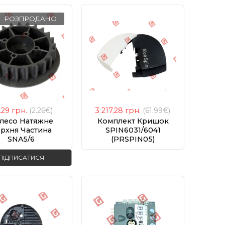
РОЗПРОДАНО
7.29
грн.
(2.26€)
3 217.28
грн.
(61.99€)
лесо Натяжне
Комплект Кришок
рхня Частина
SPIN6031/6041
SNA5/6
(PRSPIN05)
D0553R01.4540)
ПІДПИСАТИСЯ