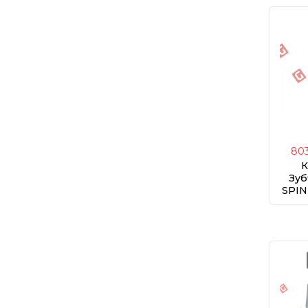
803
К
Зуб
SPIN