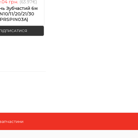
0.04
грн.
(63.97€)
нь Зубчастий 6м
N10/11/20/21/30
(PRSPIN03A)
ПІДПИСАТИСЯ
 запчастини