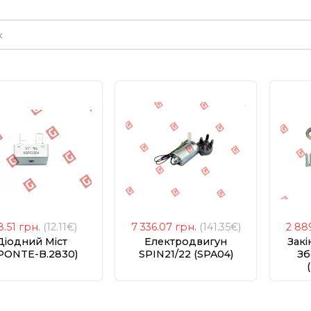
е
8.51
грн.
(12.11€)
7 336.07
грн.
(141.35€)
2 88
Діодний Міст
Електродвигун
Закі
PONTE-B.2830)
SPIN21/22 (SPA04)
Зб