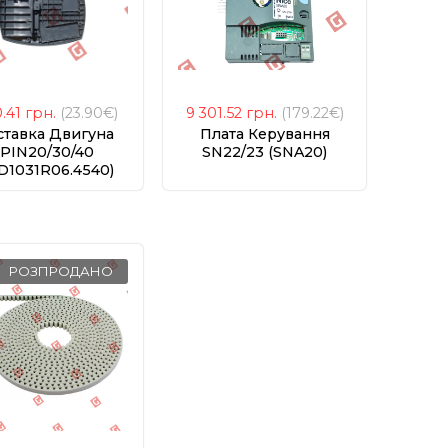
0.41
грн.
(23.90€)
9 301.52
грн.
(179.22€)
ставка Двигуна
Плата Керування
PIN20/30/40
SN22/23 (SNA20)
D1031R06.4540)
РОЗПРОДАНО